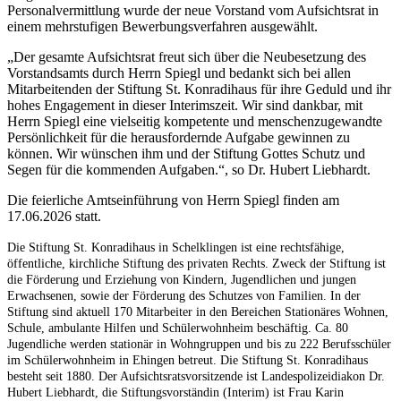
Personalvermittlung wurde der neue Vorstand vom Aufsichtsrat in
einem mehrstufigen Bewerbungsverfahren ausgewählt.
„Der gesamte Aufsichtsrat freut sich über die Neubesetzung des
Vorstandsamts durch Herrn Spiegl und bedankt sich bei allen
Mitarbeitenden der Stiftung St. Konradihaus für ihre Geduld und ihr
hohes Engagement in dieser Interimszeit. Wir sind dankbar, mit
Herrn Spiegl eine vielseitig kompetente und menschenzugewandte
Persönlichkeit für die herausfordernde Aufgabe gewinnen zu
können. Wir wünschen ihm und der Stiftung Gottes Schutz und
Segen für die kommenden Aufgaben.“, so Dr. Hubert Liebhardt.
Die feierliche Amtseinführung von Herrn Spiegl finden am
17.06.2026 statt.
Die Stiftung St. Konradihaus in Schelklingen ist eine rechtsfähige,
öffentliche, kirchliche Stiftung des privaten Rechts. Zweck der Stiftung ist
die Förderung und Erziehung von Kindern, Jugendlichen und jungen
Erwachsenen, sowie der Förderung des Schutzes von Familien. In der
Stiftung sind aktuell 170 Mitarbeiter in den Bereichen Stationäres Wohnen,
Schule, ambulante Hilfen und Schülerwohnheim beschäftig. Ca. 80
Jugendliche werden stationär in Wohngruppen und bis zu 222 Berufsschüler
im Schülerwohnheim in Ehingen betreut. Die Stiftung St. Konradihaus
besteht seit 1880. Der Aufsichtsratsvorsitzende ist Landespolizeidiakon Dr.
Hubert Liebhardt, die Stiftungsvorständin (Interim) ist Frau Karin