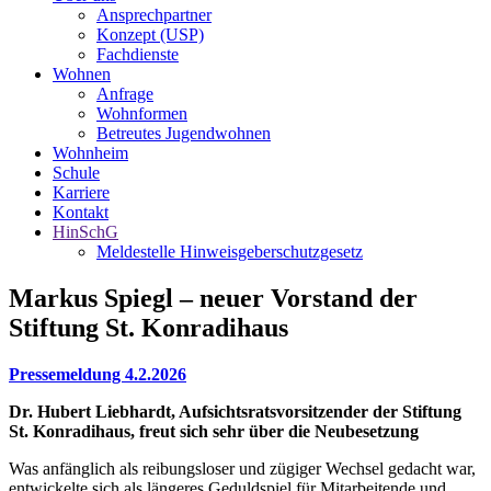
Ansprechpartner
Konzept (USP)
Fachdienste
Wohnen
Anfrage
Wohnformen
Betreutes Jugendwohnen
Wohnheim
Schule
Karriere
Kontakt
HinSchG
Meldestelle Hinweisgeberschutzgesetz
Markus Spiegl – neuer Vorstand der
Stiftung St. Konradihaus
Pressemeldung 4.2.2026
Dr. Hubert Liebhardt, Aufsichtsratsvorsitzender der Stiftung
St. Konradihaus, freut sich sehr über die Neubesetzung
Was anfänglich als reibungsloser und zügiger Wechsel gedacht war,
entwickelte sich als längeres Geduldspiel für Mitarbeitende und