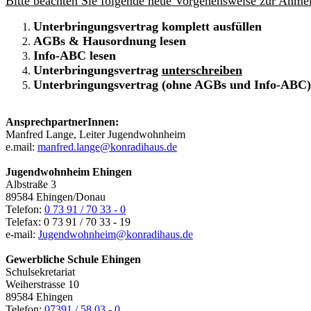
Bitte beachten Sie folgende neue Vorgehensweise zur Anme
Unterbringungsvertrag komplett ausfüllen
AGBs & Hausordnung lesen
Info-ABC lesen
Unterbringungsvertrag
unterschreiben
Unterbringungsvertrag (ohne AGBs und Info-ABC)
AnsprechpartnerInnen:
Manfred Lange, Leiter Jugendwohnheim
e.mail:
manfred.lange@konradihaus.de
Jugendwohnheim Ehingen
Albstraße 3
89584 Ehingen/Donau
Telefon:
0 73 91 / 70 33 - 0
Telefax: 0 73 91 / 70 33 - 19
e-mail:
Jugendwohnheim@konradihaus.de
Gewerbliche Schule Ehingen
Schulsekretariat
Weiherstrasse 10
89584 Ehingen
Telefon:
07391 / 58 03 - 0