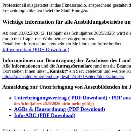
Professionell ausgestattet ist das Fitnessstudio, ansprechend gestalt
Freizeitmöglichkeiten bietet die Stadt Ehingen.
Wichtige Information für alle Ausbildungsbetriebe u
Ab dem 23.02.2026 (2. Halbjahr des Schuljahres 2025/2026) wird 
durch den Träger des Wohnheimes vorgenommen.
Detaillierte Informationen entnehmen Sie bitte dem Infoschreiben.
Infoschreiben (PDF Download)
Informationen zur Beantragung der Zuschüsse des Lan
Alle
Informationen
und die
Antragsformulare
rund um die Beantra
Dort stehen Ihnen unter
„Kontakt“
ein Servicetelefon und weitere K
https://rps.baden-wuerttemberg.de/abt7/ref71/seiten/blockschueler/
Anmeldung zur Unterbringung von Auszubildenden im J
Unterbringungsvertrag ( PDF Download)
/
PDF ausf
des Schuljahres 2025/2026 nicht mehr gültig)
AGBs & Hausordnung (PDF Download)
Info-ABC (PDF Download)