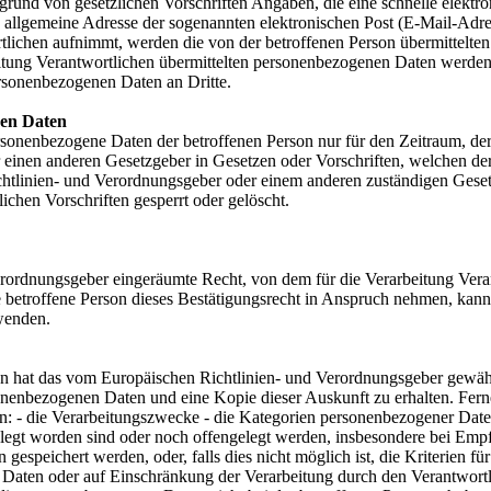
aufgrund von gesetzlichen Vorschriften Angaben, die eine schnelle el
allgemeine Adresse der sogenannten elektronischen Post (E-Mail-Adres
tlichen aufnimmt, werden die von der betroffenen Person übermittelte
arbeitung Verantwortlichen übermittelten personenbezogenen Daten werd
ersonenbezogenen Daten an Dritte.
nen Daten
ersonenbezogene Daten der betroffenen Person nur für den Zeitraum, der
einen anderen Gesetzgeber in Gesetzen oder Vorschriften, welchen der 
chtlinien- und Verordnungsgeber oder einem anderen zuständigen Geset
chen Vorschriften gesperrt oder gelöscht.
rordnungsgeber eingeräumte Recht, von dem für die Verarbeitung Veran
betroffene Person dieses Bestätigungsrecht in Anspruch nehmen, kann s
 wenden.
n hat das vom Europäischen Richtlinien- und Verordnungsgeber gewährt
sonenbezogenen Daten und eine Kopie dieser Auskunft zu erhalten. Fern
n: - die Verarbeitungszwecke - die Kategorien personenbezogener Date
t worden sind oder noch offengelegt werden, insbesondere bei Empfäng
gespeichert werden, oder, falls dies nicht möglich ist, die Kriterien f
Daten oder auf Einschränkung der Verarbeitung durch den Verantwortli