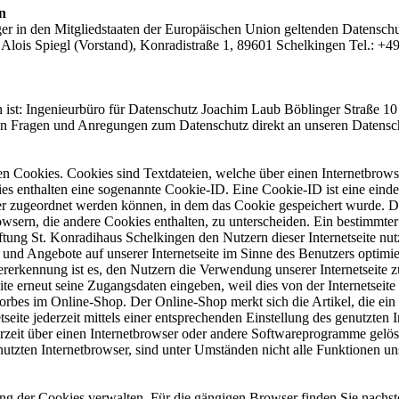
n
ger in den Mitgliedstaaten der Europäischen Union geltenden Datensch
s Alois Spiegl (Vorstand), Konradistraße 1, 89601 Schelkingen Tel.: +
en ist: Ingenieurbüro für Datenschutz Joachim Laub Böblinger Straße
llen Fragen und Anregungen zum Datenschutz direkt an unseren Datens
den Cookies. Cookies sind Textdateien, welche über einen Internetbro
es enthalten eine sogenannte Cookie-ID. Eine Cookie-ID ist eine einde
r zugeordnet werden können, in dem das Cookie gespeichert wurde. Die
owsern, die andere Cookies enthalten, zu unterscheiden. Ein bestimmte
ftung St. Konradihaus Schelkingen den Nutzern dieser Internetseite nutz
 und Angebote auf unserer Internetseite im Sinne des Benutzers optimie
erkennung ist es, den Nutzern die Verwendung unserer Internetseite zu 
eite erneut seine Zugangsdaten eingeben, weil dies von der Internets
rbes im Online-Shop. Der Online-Shop merkt sich die Artikel, die ein 
seite jederzeit mittels einer entsprechenden Einstellung des genutzte
erzeit über einen Internetbrowser oder andere Softwareprogramme gelösc
utzten Internetbrowser, sind unter Umständen nicht alle Funktionen uns
g der Cookies verwalten. Für die gängigen Browser finden Sie nachste