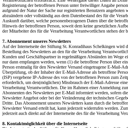
Verantwortlichen erforderlich. Eine Weitergabe dieser Daten an Dritte 
Registrierung der betroffenen Person unter freiwilliger Angabe perso
aufgrund der Natur der Sache nur registrierten Benutzern angeboten w
abzuändern oder vollständig aus dem Datenbestand des für die Verarbei
Auskunft darüber, welche personenbezogenen Daten über die betroffen
Hinweis der betroffenen Person, soweit dem keine gesetzlichen Aufb
der Mitarbeiter des für die Verarbeitung Verantwortlichen stehen de
7. Abonnement unseres Newsletters
Auf der Internetseite der Stiftung St. Konradihaus Schelkingen wir
Bestellung des Newsletters an den für die Verarbeitung Verantwortlic
Kunden und Geschäftspartner in regelmäßigen Abständen im Wege ein
nur dann empfangen werden, wenn (1) die betroffene Person über eine 
Person erstmalig für den Newsletter Versand eingetragene E-Mail-Adr
Überprüfung, ob der Inhaber der E-Mail-Adresse als betroffene Perso
(ISP) vergebene IP-Adresse des von der betroffenen Person zum Ze
erforderlich, um den(möglichen) Missbrauch der E-Mail-Adresse einer
Verarbeitung Verantwortlichen. Die im Rahmen einer Anmeldung zum
Abonnenten des Newsletters per E-Mail informiert werden, sofern dies
Newsletter Angebot oder bei der Veränderung der technischen Gegebe
Dritte. Das Abonnement unseres Newsletters kann durch die betroffen
Newsletter Versand erteilt hat, kann jederzeit widerrufen werden. Zu
jederzeit auch direkt auf der Internetseite des für die Verarbeitung
8. Kontaktmöglichkeit über die Internetseite