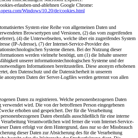
kb/cookies-erlauben-und-ablehnen Google Chrome:
.opera.com/Windows/10.20/de/cookies.html
 automatisiertes System eine Reihe von allgemeinen Daten und
 verwendeten Browsertypen und Versionen, (2) das vom zugreifenden
eferrer), (4) die Unterwebseiten, welche über ein zugreifendes System
dresse (IP-Adresse), (7) der Internet-Service-Provider des
mationstechnologischen Systeme dienen. Bei der Nutzung dieser
formationen werden vielmehr benötigt, um (1) die Inhalte unserer
ionsfähigkeit unserer informationstechnologischen Systeme und der
ng notwendigen Informationen bereitzustellen. Diese anonym erhobenen
ertet, den Datenschutz und die Datensicherheit in unserem
Die anonymen Daten der Server-Logfiles werden getrennt von allen
nbezogenen Daten zu registrieren. Welche personenbezogenen Daten
ung verwendet wird. Die von der betroffenen Person eingegebenen
Zwecke erhoben und gespeichert. Der für die Verarbeitung
e personenbezogenen Daten ebenfalls ausschließlich für eine interne
e Verarbeitung Verantwortlichen wird ferner die vom Internet-Service-
ieser Daten erfolgt vor dem Hintergrund, dass nur so der Missbrauch
icherung dieser Daten zur Absicherung des für die Verarbeitung