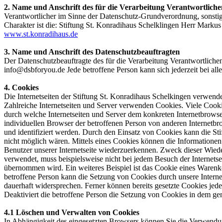
2. Name und Anschrift des für die Verarbeitung Verantwortliche
Verantwortlicher im Sinne der Datenschutz-Grundverordnung, sonsti
Charakter ist die: Stiftung St. Konradihaus Schelklingen Herr Marku
www.st.konradihaus.de
3. Name und Anschrift des Datenschutzbeauftragten
Der Datenschutzbeauftragte des für die Verarbeitung Verantwortlich
info@dsbforyou.de Jede betroffene Person kann sich jederzeit bei a
4. Cookies
Die Internetseiten der Stiftung St. Konradihaus Schelkingen verwen
Zahlreiche Internetseiten und Server verwenden Cookies. Viele Cooki
durch welche Internetseiten und Server dem konkreten Internetbrowse
individuellen Browser der betroffenen Person von anderen Internetbr
und identifiziert werden. Durch den Einsatz von Cookies kann die Sti
nicht möglich wären. Mittels eines Cookies können die Informationen
Benutzer unserer Internetseite wiederzuerkennen. Zweck dieser Wieder
verwendet, muss beispielsweise nicht bei jedem Besuch der Internets
übernommen wird. Ein weiteres Beispiel ist das Cookie eines Warenko
betroffene Person kann die Setzung von Cookies durch unsere Internet
dauerhaft widersprechen. Ferner können bereits gesetzte Cookies jed
Deaktiviert die betroffene Person die Setzung von Cookies in dem gen
4.1 Löschen und Verwalten von Cookies
In Abhängigkeit des eingesetzten Browsers können Sie die Verwendun