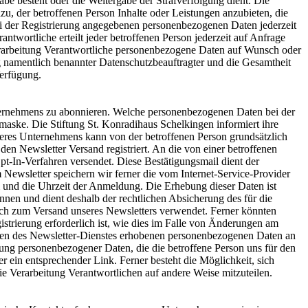
gabe besteht oder die Weitergabe der Strafverfolgung dient. Die
zu, der betroffenen Person Inhalte oder Leistungen anzubieten, die
bei der Registrierung angegebenen personenbezogenen Daten jederzeit
ntwortliche erteilt jeder betroffenen Person jederzeit auf Anfrage
 Verarbeitung Verantwortliche personenbezogene Daten auf Wunsch oder
g namentlich benannter Datenschutzbeauftragter und die Gesamtheit
Verfügung.
nternehmens zu abonnieren. Welche personenbezogenen Daten bei der
maske. Die Stiftung St. Konradihaus Schelkingen informiert ihre
res Unternehmens kann von der betroffenen Person grundsätzlich
den Newsletter Versand registriert. An die von einer betroffenen
t-In-Verfahren versendet. Diese Bestätigungsmail dient der
Newsletter speichern wir ferner die vom Internet-Service-Provider
und die Uhrzeit der Anmeldung. Die Erhebung dieser Daten ist
nen und dient deshalb der rechtlichen Absicherung des für die
h zum Versand unseres Newsletters verwendet. Ferner könnten
strierung erforderlich ist, wie dies im Falle von Änderungen am
hmen des Newsletter-Dienstes erhobenen personenbezogenen Daten an
ung personenbezogener Daten, die die betroffene Person uns für den
r ein entsprechender Link. Ferner besteht die Möglichkeit, sich
ie Verarbeitung Verantwortlichen auf andere Weise mitzuteilen.