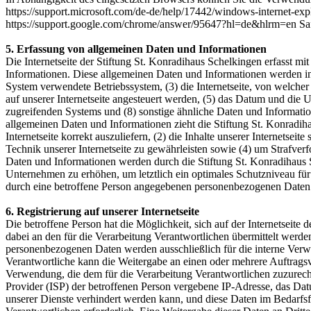
https://support.microsoft.com/de-de/help/17442/windows-internet-exp
https://support.google.com/chrome/answer/95647?hl=de&hlrm=en Saf
5. Erfassung von allgemeinen Daten und Informationen
Die Internetseite der Stiftung St. Konradihaus Schelkingen erfasst mi
Informationen. Diese allgemeinen Daten und Informationen werden in
System verwendete Betriebssystem, (3) die Internetseite, von welcher
auf unserer Internetseite angesteuert werden, (5) das Datum und die Uhr
zugreifenden Systems und (8) sonstige ähnliche Daten und Informati
allgemeinen Daten und Informationen zieht die Stiftung St. Konradiha
Internetseite korrekt auszuliefern, (2) die Inhalte unserer Internetse
Technik unserer Internetseite zu gewährleisten sowie (4) um Strafve
Daten und Informationen werden durch die Stiftung St. Konradihaus Sc
Unternehmen zu erhöhen, um letztlich ein optimales Schutzniveau für
durch eine betroffene Person angegebenen personenbezogenen Daten 
6. Registrierung auf unserer Internetseite
Die betroffene Person hat die Möglichkeit, sich auf der Internetsei
dabei an den für die Verarbeitung Verantwortlichen übermittelt werde
personenbezogenen Daten werden ausschließlich für die interne Verw
Verantwortliche kann die Weitergabe an einen oder mehrere Auftragsver
Verwendung, die dem für die Verarbeitung Verantwortlichen zuzurechnen
Provider (ISP) der betroffenen Person vergebene IP-Adresse, das Dat
unserer Dienste verhindert werden kann, und diese Daten im Bedarfsfa