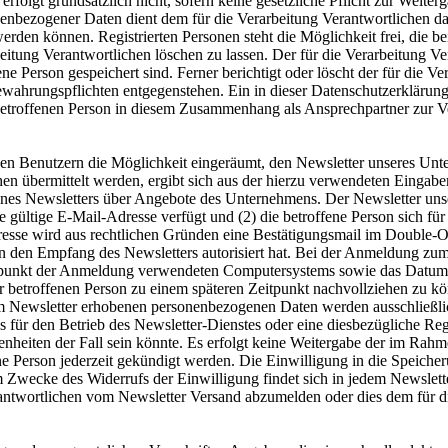
erfolgt grundsätzlich nicht, sofern keine gesetzliche Pflicht zur Weiter
nenbezogener Daten dient dem für die Verarbeitung Verantwortlichen da
erden können. Registrierten Personen steht die Möglichkeit frei, die 
tung Verantwortlichen löschen zu lassen. Der für die Verarbeitung Vera
e Person gespeichert sind. Ferner berichtigt oder löscht der für die
ewahrungspflichten entgegenstehen. Ein in dieser Datenschutzerklärun
r betroffenen Person in diesem Zusammenhang als Ansprechpartner zur 
d den Benutzern die Möglichkeit eingeräumt, den Newsletter unseres U
hen übermittelt werden, ergibt sich aus der hierzu verwendeten Eingabe
es Newsletters über Angebote des Unternehmens. Der Newsletter unse
gültige E-Mail-Adresse verfügt und (2) die betroffene Person sich für 
esse wird aus rechtlichen Gründen eine Bestätigungsmail im Double-Op
n den Empfang des Newsletters autorisiert hat. Bei der Anmeldung zum 
itpunkt der Anmeldung verwendeten Computersystems sowie das Datum 
 betroffenen Person zu einem späteren Zeitpunkt nachvollziehen zu kön
 Newsletter erhobenen personenbezogenen Daten werden ausschließlic
 für den Betrieb des Newsletter-Dienstes oder eine diesbezügliche Regi
nheiten der Fall sein könnte. Es erfolgt keine Weitergabe der im Ra
e Person jederzeit gekündigt werden. Die Einwilligung in die Speicher
m Zwecke des Widerrufs der Einwilligung findet sich in jedem Newslette
 Verantwortlichen vom Newsletter Versand abzumelden oder dies dem für d