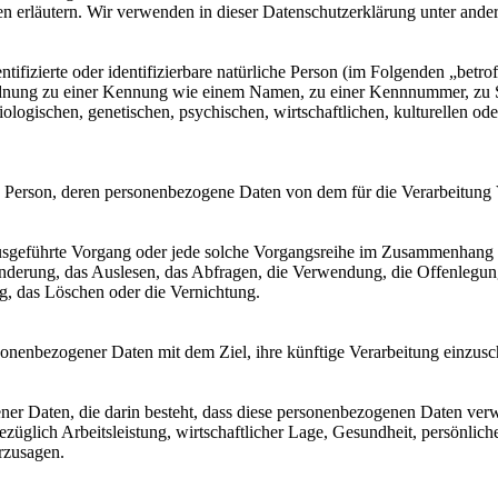
en erläutern. Wir verwenden in dieser Datenschutzerklärung unter ande
tifizierte oder identifizierbare natürliche Person (im Folgenden „betrof
uordnung zu einer Kennung wie einem Namen, zu einer Kennnummer, zu 
ischen, genetischen, psychischen, wirtschaftlichen, kulturellen oder so
liche Person, deren personenbezogene Daten von dem für die Verarbeitung
en ausgeführte Vorgang oder jede solche Vorgangsreihe im Zusammenhang
nderung, das Auslesen, das Abfragen, die Verwendung, die Offenlegun
g, das Löschen oder die Vernichtung.
sonenbezogener Daten mit dem Ziel, ihre künftige Verarbeitung einzus
gener Daten, die darin besteht, dass diese personenbezogenen Daten ve
üglich Arbeitsleistung, wirtschaftlicher Lage, Gesundheit, persönlicher
rzusagen.