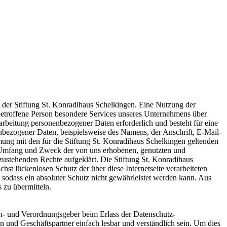
g der Stiftung St. Konradihaus Schelkingen. Eine Nutzung der
 betroffene Person besondere Services unseres Unternehmens über
arbeitung personenbezogener Daten erforderlich und besteht für eine
enbezogener Daten, beispielsweise des Namens, der Anschrift, E-Mail-
ung mit den für die Stiftung St. Konradihaus Schelkingen geltenden
, Umfang und Zweck der von uns erhobenen, genutzten und
zustehenden Rechte aufgeklärt. Die Stiftung St. Konradihaus
st lückenlosen Schutz der über diese Internetseite verarbeiteten
sodass ein absoluter Schutz nicht gewährleistet werden kann. Aus
 zu übermitteln.
en- und Verordnungsgeber beim Erlass der Datenschutz-
und Geschäftspartner einfach lesbar und verständlich sein. Um dies