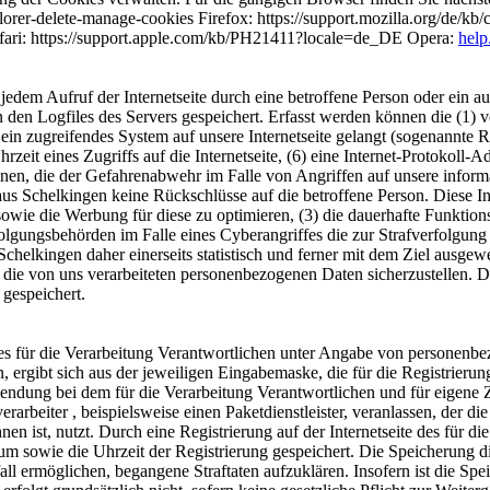
lorer-delete-manage-cookies Firefox: https://support.mozilla.org/de/
ari: https://support.apple.com/kb/PH21411?locale=de_DE Opera:
help
t jedem Aufruf der Internetseite durch eine betroffene Person oder ein
 den Logfiles des Servers gespeichert. Erfasst werden können die (1)
 ein zugreifendes System auf unsere Internetseite gelangt (sogenannte R
zeit eines Zugriffs auf die Internetseite, (6) eine Internet-Protokoll-A
onen, die der Gefahrenabwehr im Falle von Angriffen auf unsere infor
us Schelkingen keine Rückschlüsse auf die betroffene Person. Diese In
ite sowie die Werbung für diese zu optimieren, (3) die dauerhafte Funkt
rfolgungsbehörden im Falle eines Cyberangriffes die zur Strafverfolgu
helkingen daher einerseits statistisch und ferner mit dem Ziel ausgew
 die von uns verarbeiteten personenbezogenen Daten sicherzustellen. 
gespeichert.
te des für die Verarbeitung Verantwortlichen unter Angabe von persone
n, ergibt sich aus der jeweiligen Eingabemaske, die für die Registrier
endung bei dem für die Verarbeitung Verantwortlichen und für eigene 
arbeiter , beispielsweise einen Paketdienstleister, veranlassen, der di
 ist, nutzt. Durch eine Registrierung auf der Internetseite des für di
um sowie die Uhrzeit der Registrierung gespeichert. Die Speicherung d
ll ermöglichen, begangene Straftaten aufzuklären. Insofern ist die Spe