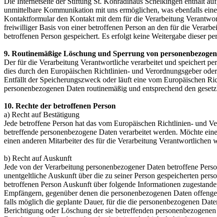
Die Internetseite der Stiftung St. Konradihaus Schelkingen enthält 
unmittelbare Kommunikation mit uns ermöglichen, was ebenfalls eine 
Kontaktformular den Kontakt mit dem für die Verarbeitung Verantwor
freiwilliger Basis von einer betroffenen Person an den für die Ver
betroffenen Person gespeichert. Es erfolgt keine Weitergabe dieser p
9. Routinemäßige Löschung und Sperrung von personenbezoge
Der für die Verarbeitung Verantwortliche verarbeitet und speichert p
dies durch den Europäischen Richtlinien- und Verordnungsgeber oder 
Entfällt der Speicherungszweck oder läuft eine vom Europäischen Ri
personenbezogenen Daten routinemäßig und entsprechend den gesetzli
10. Rechte der betroffenen Person
a) Recht auf Bestätigung
Jede betroffene Person hat das vom Europäischen Richtlinien- und Ve
betreffende personenbezogene Daten verarbeitet werden. Möchte eine 
einen anderen Mitarbeiter des für die Verarbeitung Verantwortlichen
b) Recht auf Auskunft
Jede von der Verarbeitung personenbezogener Daten betroffene Perso
unentgeltliche Auskunft über die zu seiner Person gespeicherten per
betroffenen Person Auskunft über folgende Informationen zugestande
Empfängern, gegenüber denen die personenbezogenen Daten offengeleg
falls möglich die geplante Dauer, für die die personenbezogenen Daten 
Berichtigung oder Löschung der sie betreffenden personenbezogenen 