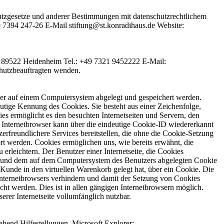
utzgesetze und anderer Bestimmungen mit datenschutzrechtlichem
49 7394 247-26 E-Mail stiftung@st.konradihaus.de Website:
 10 89522 Heidenheim Tel.: +49 7321 9452222 E-Mail:
chutzbeauftragten wenden.
wser auf einem Computersystem abgelegt und gespeichert werden.
utige Kennung des Cookies. Sie besteht aus einer Zeichenfolge,
s ermöglicht es den besuchten Internetseiten und Servern, den
r Internetbrowser kann über die eindeutige Cookie-ID wiedererkannt
erfreundlichere Services bereitstellen, die ohne die Cookie-Setzung
rt werden. Cookies ermöglichen uns, wie bereits erwähnt, die
erleichtern. Der Benutzer einer Internetseite, die Cookies
eite und dem auf dem Computersystem des Benutzers abgelegten Cookie
Kunde in den virtuellen Warenkorb gelegt hat, über ein Cookie. Die
n Internetbrowsers verhindern und damit der Setzung von Cookies
ht werden. Dies ist in allen gängigen Internetbrowsern möglich.
erer Internetseite vollumfänglich nutzbar.
hend Hilfestellungen. Microsoft Explorer: