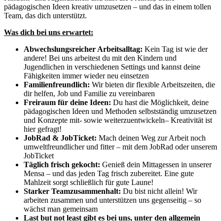
pädagogischen Ideen kreativ umzusetzen – und das in einem tollen
Team, das dich unterstützt.
Was dich bei uns erwartet:
Abwechslungsreicher Arbeitsalltag:
Kein Tag ist wie der
andere! Bei uns arbeitest du mit den Kindern und
Jugendlichen in verschiedenen Settings und kannst deine
Fähigkeiten immer wieder neu einsetzen
Familienfreundlich:
Wir bieten dir flexible Arbeitszeiten, die
dir helfen, Job und Familie zu vereinbaren
Freiraum für deine Ideen:
Du hast die Möglichkeit, deine
pädagogischen Ideen und Methoden selbstständig umzusetzen
und Konzepte mit- sowie weiterzuentwickeln– Kreativität ist
hier gefragt!
JobRad & JobTicket:
Mach deinen Weg zur Arbeit noch
umweltfreundlicher und fitter – mit dem JobRad oder unserem
JobTicket
Täglich frisch gekocht:
Genieß dein Mittagessen in unserer
Mensa – und das jeden Tag frisch zubereitet. Eine gute
Mahlzeit sorgt schließlich für gute Laune!
Starker Teamzusammenhalt:
Du bist nicht allein! Wir
arbeiten zusammen und unterstützen uns gegenseitig – so
wächst man gemeinsam
Last but not least gibt es bei uns, unter den allgemein