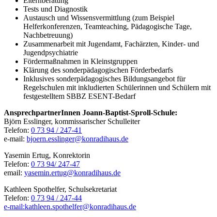
Elternberatung
Tests und Diagnostik
Austausch und Wissensvermittlung (zum Beispiel
Helferkonferenzen, Teamteaching, Pädagogische Tage,
Nachbetreuung)
Zusammenarbeit mit Jugendamt, Fachärzten, Kinder- und
Jugendpsychiatrie
Fördermaßnahmen in Kleinstgruppen
Klärung des sonderpädagogischen Förderbedarfs
Inklusives sonderpädagogisches Bildungsangebot für
Regelschulen mit inkludierten Schülerinnen und Schülern mit
festgestelltem SBBZ ESENT-Bedarf
AnsprechpartnerInnen Joann-Baptist-Sproll-Schule:
Björn Esslinger, kommissarischer Schulleiter
Telefon:
0 73 94 / 247-41
e-mail:
bjoern.esslinger@konradihaus.de
Yasemin Ertug, Konrektorin
Telefon:
0 73 94/ 247-47
email:
yasemin.ertug@konradihaus.de
Kathleen Spothelfer, Schulsekretariat
Telefon:
0 73 94 / 247-44
e-mail:
kathleen.spothelfer@konradihaus.de