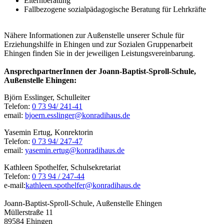
Elternberatung
Fallbezogene sozialpädagogische Beratung für Lehrkräfte
Nähere Informationen zur Außenstelle unserer Schule für
Erziehungshilfe in Ehingen und zur Sozialen Gruppenarbeit
Ehingen finden Sie in der jeweiligen Leistungsvereinbarung.
AnsprechpartnerInnen der Joann-Baptist-Sproll-Schule,
Außenstelle Ehingen:
Björn Esslinger, Schulleiter
Telefon:
0 73 94/ 241-41
email:
bjoern.esslinger@konradihaus.de
Yasemin Ertug, Konrektorin
Telefon:
0 73 94/ 247-47
email:
yasemin.ertug@konradihaus.de
Kathleen Spothelfer, Schulsekretariat
Telefon:
0 73 94 / 247-44
e-mail:
kathleen.spothelfer@konradihaus.de
Joann-Baptist-Sproll-Schule, Außenstelle Ehingen
Müllerstraße 11
89584 Ehingen